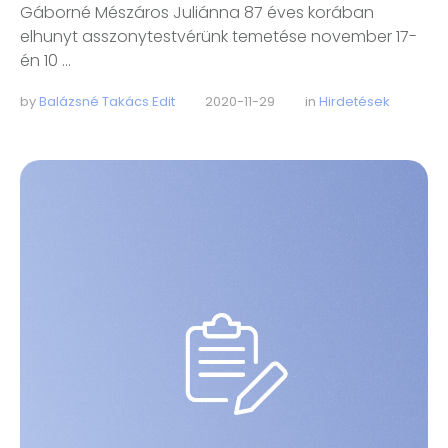
Gáborné Mészáros Juliánna 87 éves korában
elhunyt asszonytestvérünk temetése november 17-
én 10 …
by 
Balázsné Takács Edit
2020-11-29
in 
Hirdetések