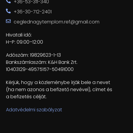
+36-53-311-340
+36-30-712-2401
ceglednagytemplom.ref@gmail.com
Hivatali idő:
H–P: 09:00–12:00
Adószám: 19829623-1-13
Bankszámlaszám: K&H Bank Zrt.
10403129-49575157-50491000
Kérjük, hogy a közleménybe írják bele a nevet
(ha nem azonos a befizető nevével), címet és
a befizetés célját.
Adatvédelmi szabályzat