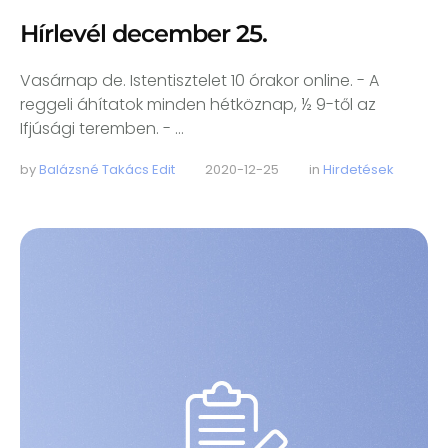
Hírlevél december 25.
Vasárnap de. Istentisztelet 10 órakor online. - A
reggeli áhítatok minden hétköznap, ½ 9-től az
Ifjúsági teremben. - …
by 
Balázsné Takács Edit
2020-12-25
in 
Hirdetések