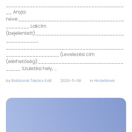
________________________________________
__ Anyja
neve:____________________________________
________ Lakcím
(bejelentett):______________________________
___________
________________________________________
__________________ (Levelezési cím
(elérhetőség):_____________________________
_____ Születési hely, …
by 
Balázsné Takács Edit
2020-11-08
in 
Hirdetések