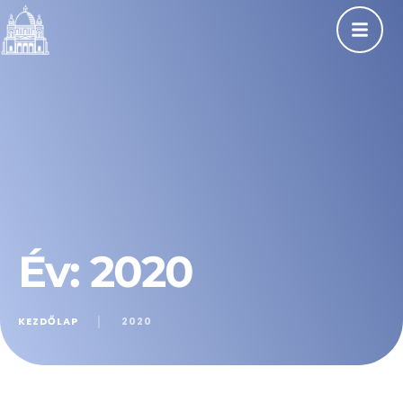
Év:
2020
KEZDŐLAP
│
2020