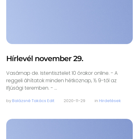
Hírlevél november 29.
Vasárnap de. Istentisztelet 10 órakor online. - A
reggeli áhítatok minden hétköznap, ½ 9-től az
Ifjúsági teremben. - …
by 
Balázsné Takács Edit
2020-11-29
in 
Hirdetések