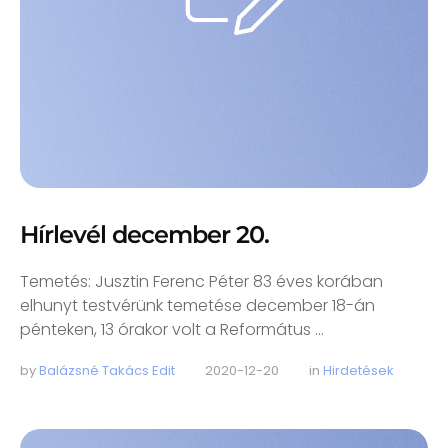
Hírlevél december 20.
Temetés: Jusztin Ferenc Péter 83 éves korában
elhunyt testvérünk temetése december 18-án
pénteken, 13 órakor volt a Református …
by 
Balázsné Takács Edit
2020-12-20
in 
Hirdetések