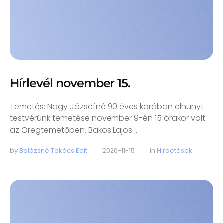
Hírlevél november 15.
Temetés: Nagy Józsefné 90 éves korában elhunyt
testvérünk temetése november 9-én 15 órakor volt
az Öregtemetőben. Bakos Lajos …
by 
Balázsné Takács Edit
2020-11-15
in 
Hirdetések