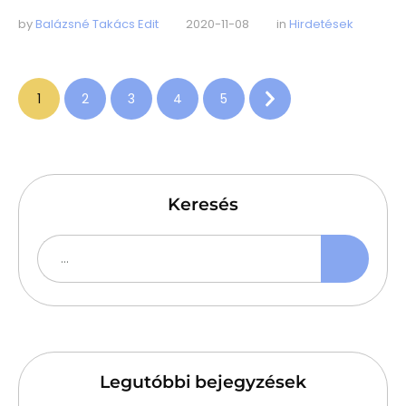
by 
Balázsné Takács Edit
2020-11-08
in 
Hirdetések
1
2
3
4
5
Keresés
Legutóbbi bejegyzések