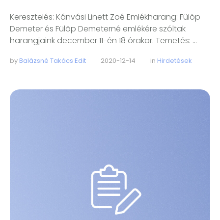
Keresztelés: Kánvási Linett Zoé Emlékharang: Fülöp
Demeter és Fülöp Demeterné emlékére szóltak
harangjaink december 11-én 18 órakor. Temetés: …
by 
Balázsné Takács Edit
2020-12-14
in 
Hirdetések