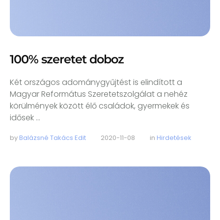
100% szeretet doboz
Két országos adománygyűjtést is elindított a
Magyar Református Szeretetszolgálat a nehéz
körülmények között élő családok, gyermekek és
idősek …
by 
Balázsné Takács Edit
2020-11-08
in 
Hirdetések