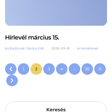
Hírlevél március 15.
by 
Balázsné Takács Edit
2026-03-16
in 
Hirdetések
1
2
3
4
…
30
31
Keresés