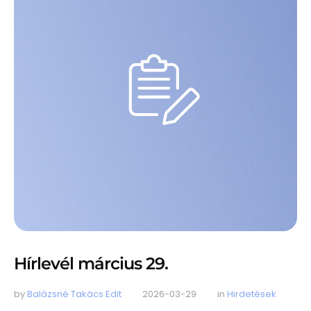
Hírlevél március 29.
by 
Balázsné Takács Edit
2026-03-29
in 
Hirdetések