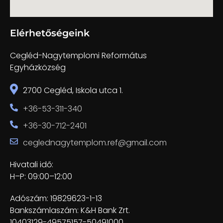
Elérhetőségeink
Cegléd-Nagytemplomi Református
Egyházközség
2700 Cegléd, Iskola utca 1.
+36-53-311-340
+36-30-712-2401
ceglednagytemplom.ref@gmail.com
Hivatali idő:
H–P: 09:00–12:00
Adószám: 19829623-1-13
Bankszámlaszám: K&H Bank Zrt.
10403129-49575157-50491000