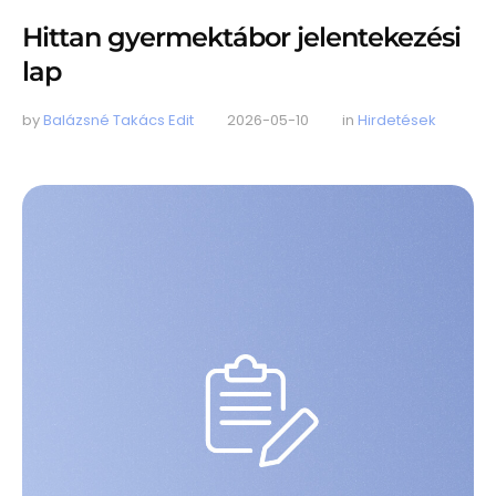
Hittan gyermektábor jelentekezési
lap
by 
Balázsné Takács Edit
2026-05-10
in 
Hirdetések