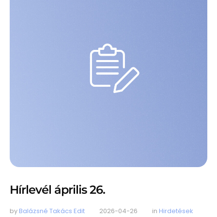
Hírlevél április 26.
by 
Balázsné Takács Edit
2026-04-26
in 
Hirdetések