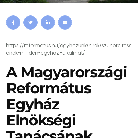
megye területén a korább elrendelt
korlátozások maradnak érvényben. Az ország
egyéb területeire új szabályok vonatkoznak,
melyek érintik a Magyarországi Református
Egyház gyülekezeteinek működését is. A
kormányrendelet megengedi, hogy a …
https://reformatus.hu/egyhazunk/hirek/szuneteltess
enek-minden-egyhazi-alkalmat/
A Magyarországi
Református
Egyház
Elnökségi
Tanácsának