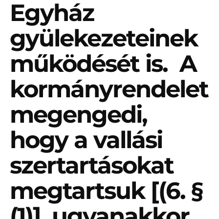
Egyház
gyülekezeteinek
működését is. A
kormányrendelet
megengedi,
hogy a vallási
szertartásokat
megtartsuk [(6. §
(1)], ugyanakkor