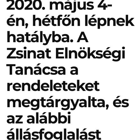
2020. május 4-
én, hétfőn lépnek
hatályba. A
Zsinat Elnökségi
Tanácsa a
rendeleteket
megtárgyalta, és
az alábbi
állásfoglalást