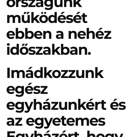
országunk
működését
ebben a nehéz
időszakban.
Imádkozzunk
egész
egyházunkért és
az egyetemes
Egyházért, hogy