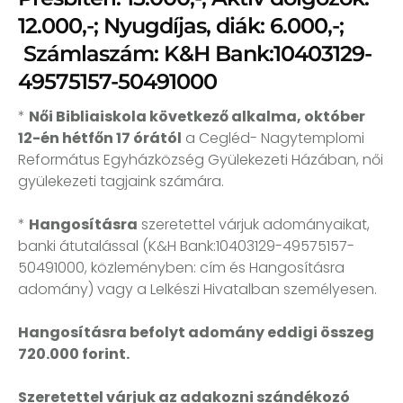
12.000,-; Nyugdíjas, diák: 6.000,-;
Számlaszám: K&H Bank:10403129-
49575157-50491000
*
Női Bibliaiskola következő alkalma, október
12-én hétfőn 17 órától
a Cegléd- Nagytemplomi
Református Egyházközség Gyülekezeti Házában, női
gyülekezeti tagjaink számára.
*
Hangosításra
szeretettel várjuk adományaikat,
banki átutalással (K&H Bank:10403129-49575157-
50491000, közleményben: cím és Hangosításra
adomány) vagy a Lelkészi Hivatalban személyesen.
Hangosításra befolyt adomány eddigi összeg
720.000 forint.
Szeretettel várjuk az adakozni szándékozó