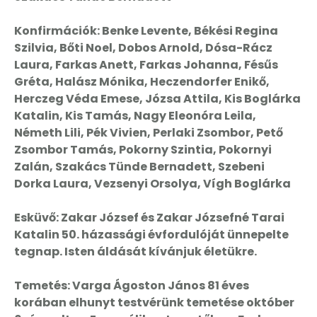
Konfirmációk: Benke Levente, Békési Regina
Szilvia, Bőti Noel, Dobos Arnold, Dósa-Rácz
Laura, Farkas Anett, Farkas Johanna, Fésűs
Gréta, Halász Mónika, Heczendorfer Enikő,
Herczeg Véda Emese, Józsa Attila, Kis Boglárka
Katalin, Kis Tamás, Nagy Eleonóra Leila,
Németh Lili, Pék Vivien, Perlaki Zsombor, Pető
Zsombor Tamás, Pokorny Szintia, Pokornyi
Zalán, Szakács Tünde Bernadett, Szebeni
Dorka Laura, Vezsenyi Orsolya, Vígh Boglárka
Esküvő: Zakar József és Zakar Józsefné Tarai
Katalin 50. házassági évfordulóját ünnepelte
tegnap. Isten áldását kívánjuk életükre.
Temetés: Varga Ágoston János 81 éves
korában elhunyt testvérünk temetése október