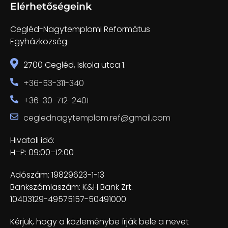
Elérhetőségeink
Cegléd-Nagytemplomi Református
Egyházközség
2700 Cegléd, Iskola utca 1.
+36-53-311-340
+36-30-712-2401
ceglednagytemplom.ref@gmail.com
Hivatali idő:
H–P: 09:00–12:00
Adószám: 19829623-1-13
Bankszámlaszám: K&H Bank Zrt.
10403129-49575157-50491000
Kérjük, hogy a közleménybe írják bele a nevet