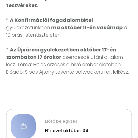
testvéreket.
*
A Konfirmációi fogadalomtétel
gyülekezetünkben
ma október 11-én vasárnap
a
10 órási istentiszteleten.
*
Az Újvárosi gyülekezetben október 17-én
szombaton 17 órakor
csendesdélutáni alkalom
lesz. Téma: Hit és érzések a hívő ember életében.
Előadó: Sipos Ajtony Levente soltvadkerti ref. lelkész.
Előző bejegyzés
Hírlevél október 04.