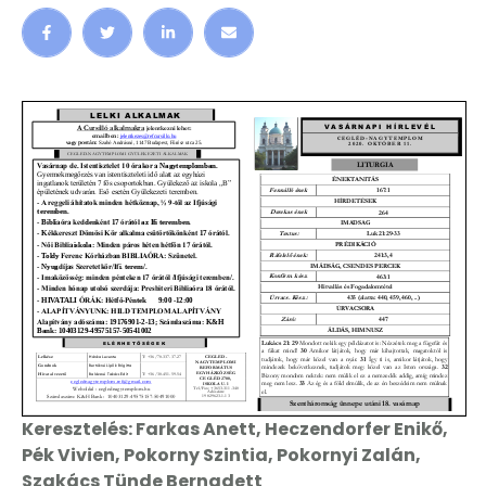
Nagy Eleonóra Leila, Németh Lili, Pék Vivien,
Perlaki Zsombor, …
Keresztelés: Farkas Anett, Heczendorfer Enikő,
Pék Vivien, Pokorny Szintia, Pokornyi Zalán,
Szakács Tünde Bernadett