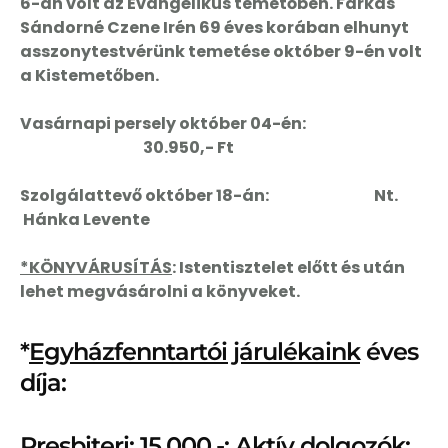
6-án volt az Evangélikus temetőben. Farkas
Sándorné Czene Irén 69 éves korában elhunyt
asszonytestvérünk temetése október 9-én volt
a Kistemetőben.
Vasárnapi persely október 04-én:
30.950,- Ft
Szolgálattevő október 18-án: Nt.
Hánka Levente
*KÖNYVÁRUSÍTÁS
:
Istentisztelet előtt és után
lehet megvásárolni a könyveket.
*
Egyházfenntartói járulékaink
éves
díja:
Presbiteri: 15.000,-; Aktív dolgozók: