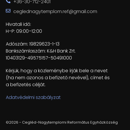
+36-30-712-2401
ceglednagytemplom.ref@gmail.com
Hivatali idő:
H–P: 09:00–12:00
Adószám: 19829623-1-13
Bankszámlaszám: K&H Bank Zrt.
10403129-49575157-50491000
Kérjük, hogy a közleménybe írják bele a nevet
(ha nem azonos a befizető nevével), címet és
a befizetés célját.
Adatvédelmi szabályzat
©2026 - Cegléd-Nagytemplomi Református Egyházközség