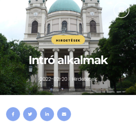
HIRDETÉSEK
Intró alkalmak
2022-02-20
Hirdetések