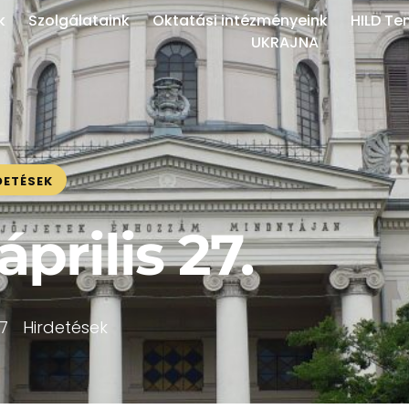
k
Szolgálataink
Oktatási intézményeink
HILD Te
UKRAJNA
DETÉSEK
április 27.
7
Hirdetések