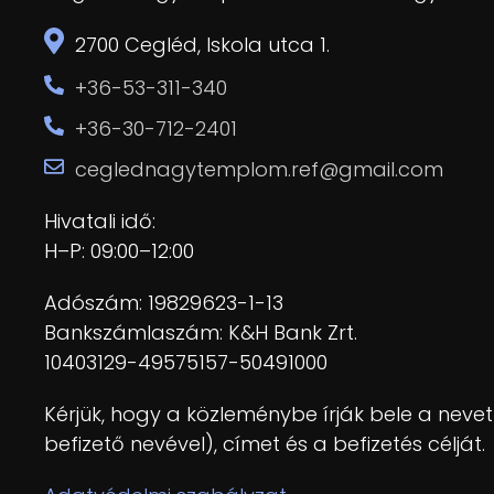
2700 Cegléd, Iskola utca 1.
+36-53-311-340
+36-30-712-2401
ceglednagytemplom.ref@gmail.com
Hivatali idő:
H–P: 09:00–12:00
Adószám: 19829623-1-13
Bankszámlaszám: K&H Bank Zrt.
10403129-49575157-50491000
Kérjük, hogy a közleménybe írják bele a nev
befizető nevével), címet és a befizetés célját.