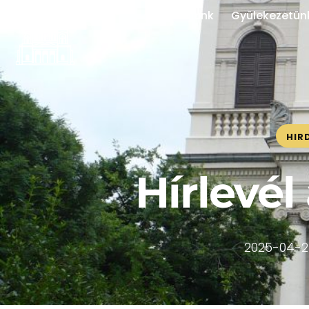
Rólunk
Gyülekezetün
HIR
Hírlevél 
2025-04-2