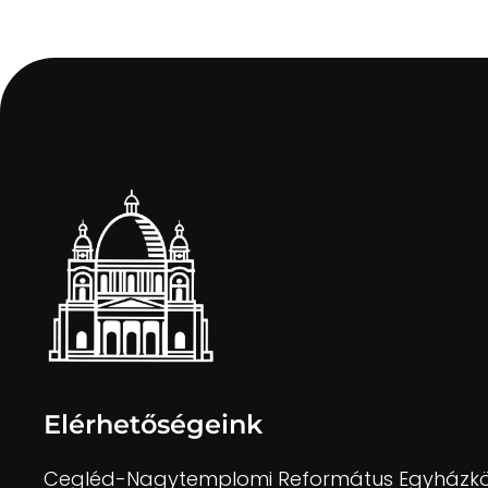
Elérhetőségeink
Cegléd-Nagytemplomi Református Egyházk