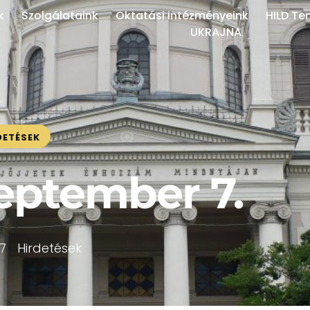
k
Szolgálataink
Oktatási intézményeink
HILD Te
UKRAJNA
DETÉSEK
zeptember 7.
7
Hirdetések