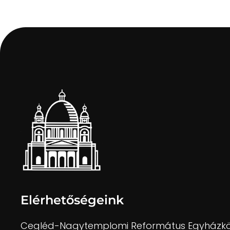
Elérhetőségeink
Cegléd-Nagytemplomi Református Egyházk