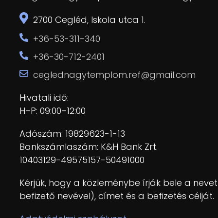
2700 Cegléd, Iskola utca 1.
+36-53-311-340
+36-30-712-2401
ceglednagytemplom.ref@gmail.com
Hivatali idő:
H–P: 09:00–12:00
Adószám: 19829623-1-13
Bankszámlaszám: K&H Bank Zrt.
10403129-49575157-50491000
Kérjük, hogy a közleménybe írják bele a nev
befizető nevével), címet és a befizetés célját.