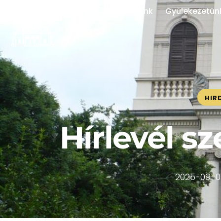
Rólunk
Gyülekezetün
HIR
Hírlevél s
2025-09-0