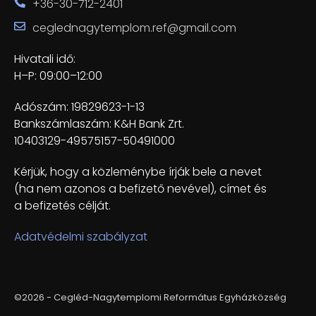
+36-30-712-2401
ceglednagytemplom.ref@gmail.com
Hivatali idő:
H–P: 09:00–12:00
Adószám: 19829623-1-13
Bankszámlaszám: K&H Bank Zrt.
10403129-49575157-50491000
Kérjük, hogy a közleménybe írják bele a nevet
(ha nem azonos a befizető nevével), címet és
a befizetés célját.
Adatvédelmi szabályzat
©2026 - Cegléd-Nagytemplomi Református Egyházközség