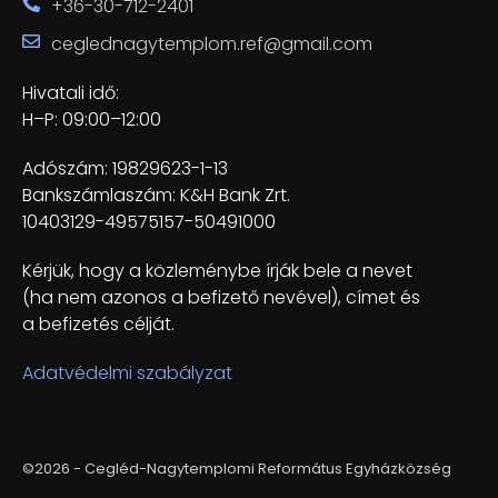
+36-30-712-2401
ceglednagytemplom.ref@gmail.com
Hivatali idő:
H–P: 09:00–12:00
Adószám: 19829623-1-13
Bankszámlaszám: K&H Bank Zrt.
10403129-49575157-50491000
Kérjük, hogy a közleménybe írják bele a nevet
(ha nem azonos a befizető nevével), címet és
a befizetés célját.
Adatvédelmi szabályzat
©2026 - Cegléd-Nagytemplomi Református Egyházközség