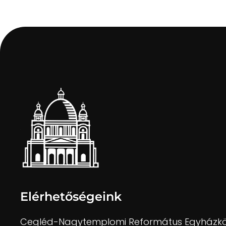
Elérhetőségeink
Cegléd-Nagytemplomi Református Egyházk