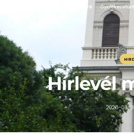
Rólunk
Gyülekezetün
HIR
Hírlevél 
2026-03-0