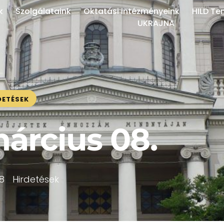
k
Szolgálataink
Oktatási intézményeink
HILD Te
UKRAJNA
DETÉSEK
március 08.
8
Hirdetések