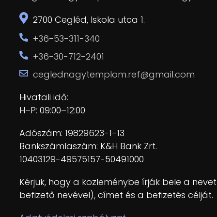
2700 Cegléd, Iskola utca 1.
+36-53-311-340
+36-30-712-2401
ceglednagytemplom.ref@gmail.com
Hivatali idő:
H–P: 09:00–12:00
Adószám: 19829623-1-13
Bankszámlaszám: K&H Bank Zrt.
10403129-49575157-50491000
Kérjük, hogy a közleménybe írják bele a nev
befizető nevével), címet és a befizetés célját.