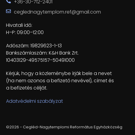
+36-30-712-2401
ceglednagytemplom.ref@gmail.com
Hivatali idő:
H–P: 09:00–12:00
Adószám: 19829623-1-13
Bankszámlaszám: K&H Bank Zrt.
10403129-49575157-50491000
Kérjük, hogy a közleménybe írják bele a nevet
(ha nem azonos a befizető nevével), címet és
a befizetés célját.
Adatvédelmi szabályzat
©2026 - Cegléd-Nagytemplomi Református Egyházközség