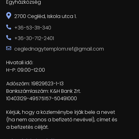
Egyházközség
2700 Cegléd, Iskola utca 1.
+36-53-311-340
+36-30-712-2401
ceglednagytemplom.ref@gmail.com
Hivatali idő:
H–P: 09:00–12:00
Adószám: 19829623-1-13
Bankszámlaszám: K&H Bank Zrt.
10403129-49575157-50491000
Kérjük, hogy a közleménybe írják bele a nevet
(ha nem azonos a befizető nevével), címet és
a befizetés célját.