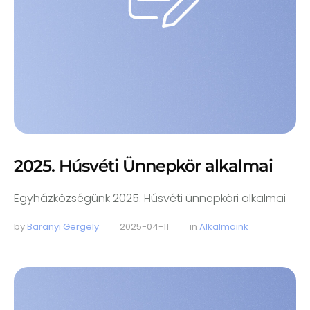
2025. Húsvéti Ünnepkör alkalmai
Egyházközségünk 2025. Húsvéti ünnepköri alkalmai
by 
Baranyi Gergely
2025-04-11
in 
Alkalmaink