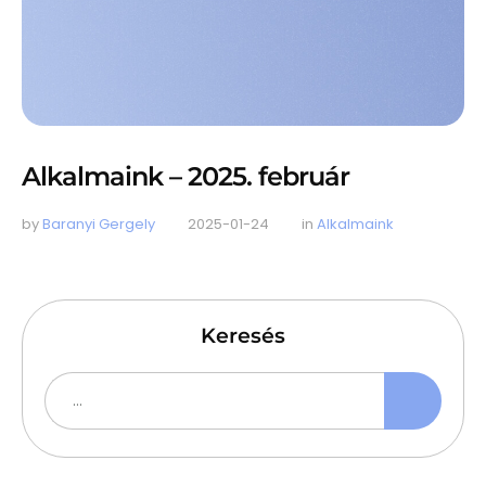
Alkalmaink – 2025. február
by 
Baranyi Gergely
2025-01-24
in 
Alkalmaink
Keresés