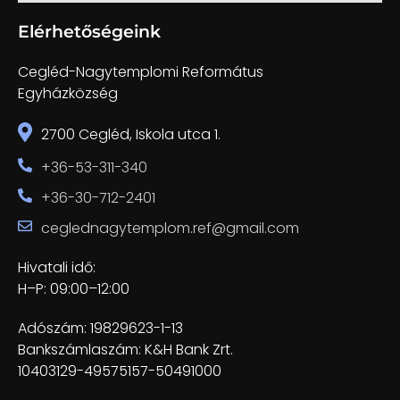
Elérhetőségeink
Cegléd-Nagytemplomi Református
Egyházközség
2700 Cegléd, Iskola utca 1.
+36-53-311-340
+36-30-712-2401
ceglednagytemplom.ref@gmail.com
Hivatali idő:
H–P: 09:00–12:00
Adószám: 19829623-1-13
Bankszámlaszám: K&H Bank Zrt.
10403129-49575157-50491000