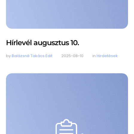
Hírlevél augusztus 10.
by 
Balázsné Takács Edit
2025-08-10
in 
Hirdetések