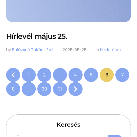
Hírlevél május 25.
by 
Balázsné Takács Edit
2025-05-25
in 
Hirdetések
1
2
…
4
5
6
7
8
…
30
31
Keresés