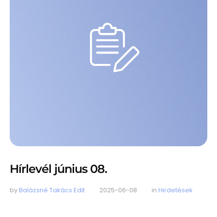
Hírlevél június 08.
by 
Balázsné Takács Edit
2025-06-08
in 
Hirdetések