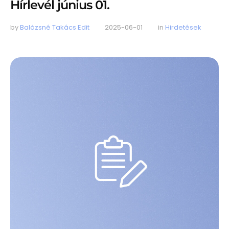
Hírlevél június 01.
by 
Balázsné Takács Edit
2025-06-01
in 
Hirdetések