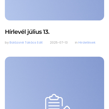
Hírlevél július 13.
by 
Balázsné Takács Edit
2025-07-13
in 
Hirdetések