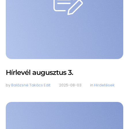
Hírlevél augusztus 3.
by 
Balázsné Takács Edit
2025-08-03
in 
Hirdetések